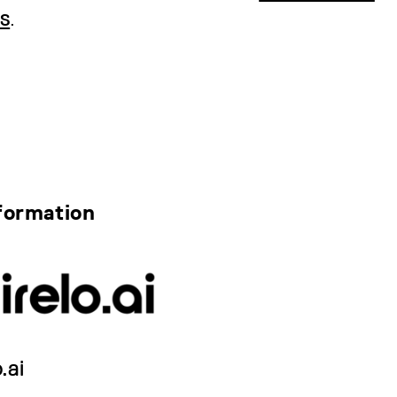
s
.
formation
.ai