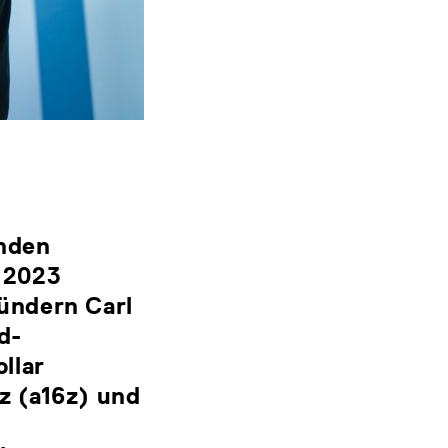
enden
 2023
ündern Carl
d-
llar
z (a16z) und