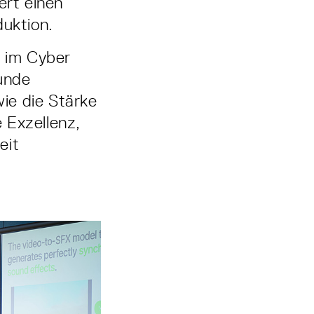
rt einen
duktion.
d im Cyber
runde
ie die Stärke
 Exzellenz,
eit