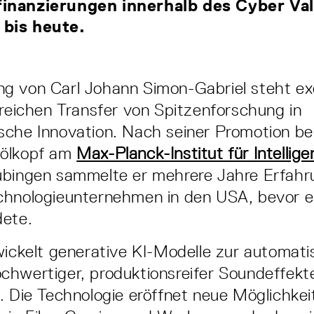
inanzierungen innerhalb des Cyber Val
bis heute.
g von Carl Johann Simon-Gabriel steht ex
greichen Transfer von Spitzenforschung in
che Innovation. Nach seiner Promotion bei
hölkopf am
Max-Planck-Institut für Intellige
übingen sammelte er mehrere Jahre Erfahr
chnologieunternehmen in den USA, bevor 
ete.
wickelt generative KI-Modelle zur automat
hwertiger, produktionsreifer Soundeffekte
. Die Technologie eröffnet neue Möglichkei