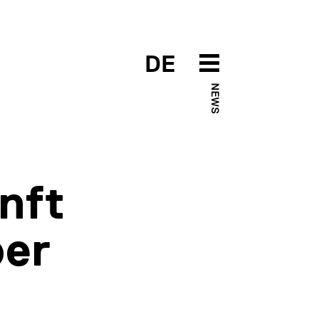
DE
NEWS
nft
ber