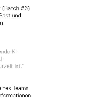
r (Batch #6)
 Gast und
on
bende KI-
I-
zelt ist.“
seines Teams
Informationen