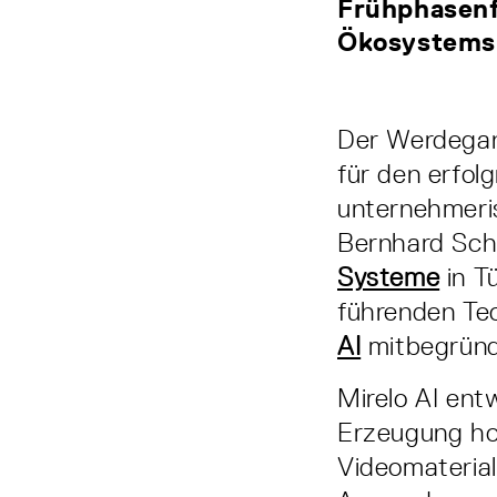
Frühphasenf
Ökosystems 
Der Werdegan
für den erfol
unternehmeris
Bernhard Sc
Systeme
in T
führenden Te
AI
mitbegründ
Mirelo AI ent
Erzeugung hoc
Videomaterial