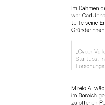
Im Rahmen de
war Carl Joh
teilte seine 
Gründerinnen
„Cyber Valle
Startups, i
Forschungss
Mirelo AI wäc
im Bereich ge
zu offenen Po