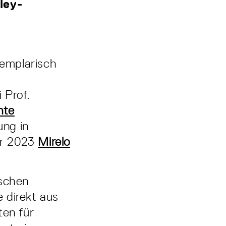
ley-
emplarisch
 Prof.
nte
ung in
er 2023
Mirelo
ischen
 direkt aus
ten für