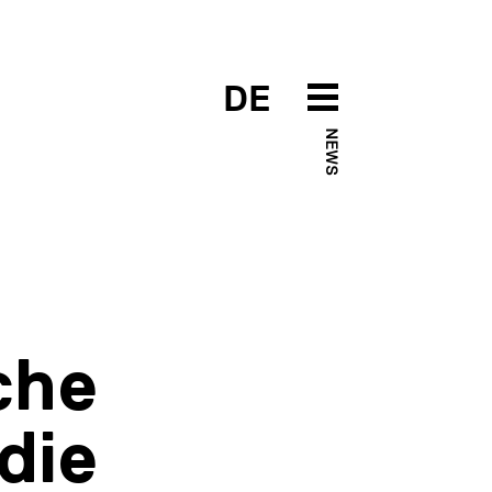
DE
NEWS
che
die