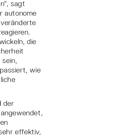
n“, sagt
er autonome
 veränderte
eagieren.
wickeln, die
cherheit
 sein,
passiert, wie
liche
d der
 angewendet,
hen
ehr effektiv,