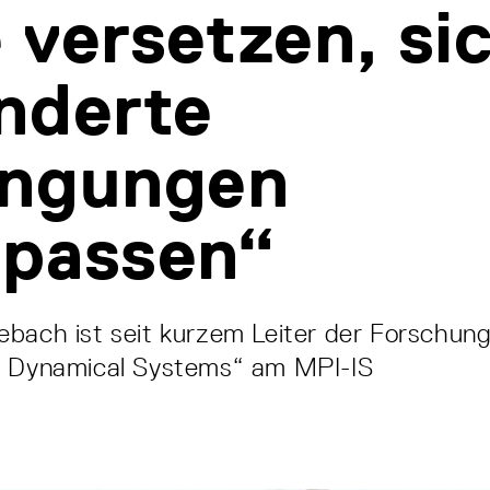
 versetzen, si
nderte
ingungen
upassen“
ebach ist seit kurzem Leiter der Forschun
d Dynamical Systems“ am MPI-IS