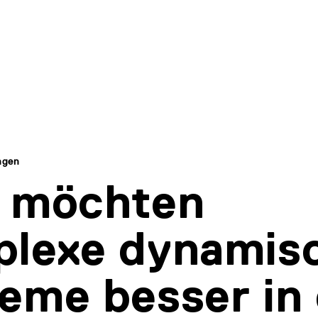
ngen
r möchten
lexe dynamis
eme besser in 