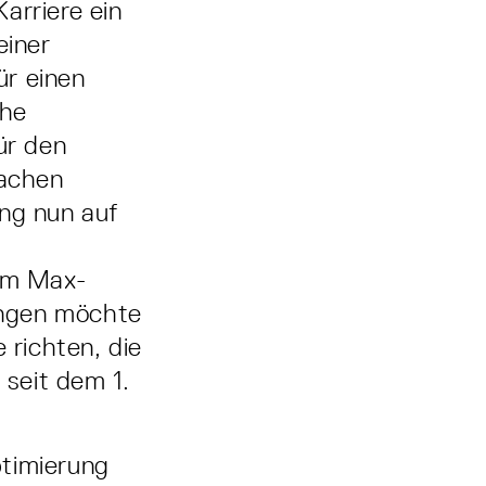
arriere ein
einer
ür einen
che
ür den
fachen
ng nun auf
am Max-
bingen möchte
richten, die
seit dem 1.
ptimierung