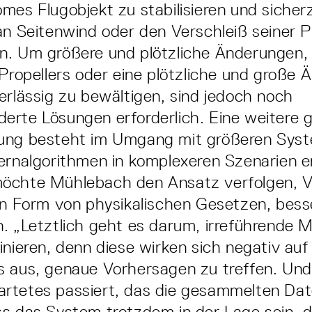
mes Flugobjekt zu stabilisieren und sicherz
an Seitenwind oder den Verschleiß seiner P
n. Um größere und plötzliche Änderungen,
 Propellers oder eine plötzliche und große 
erlässig zu bewältigen, sind jedoch noch
rte Lösungen erforderlich. Eine weitere 
ung besteht im Umgang mit größeren Sys
ernalgorithmen in komplexeren Szenarien er
öchte Mühlebach den Ansatz verfolgen, V
in Form von physikalischen Gesetzen, bess
. „Letztlich geht es darum, irreführende M
inieren, denn diese wirken sich negativ auf 
s aus, genaue Vorhersagen zu treffen. Und
rtetes passiert, das die gesammelten Dat
s das System trotzdem in der Lage sein, 