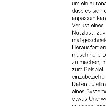
um ein autono
dass es sich 
anpassen kan
Verlust eines
Nutzlast, zuv
maßgeschneide
Herausforder
maschinelle L
zu machen, m
zum Beispiel 
einzubeziehen
Daten zu elim
eines System
etwas Unerwa
erfassen, mus