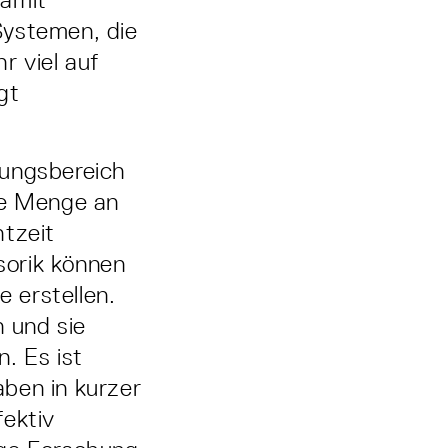
Systemen, die
r viel auf
gt
hungsbereich
re Menge an
htzeit
sorik können
 erstellen.
 und sie
. Es ist
ben in kurzer
fektiv