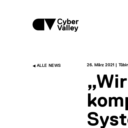
26. März 2021 | Tübi
ALLE NEWS
„Wi
komp
Syst