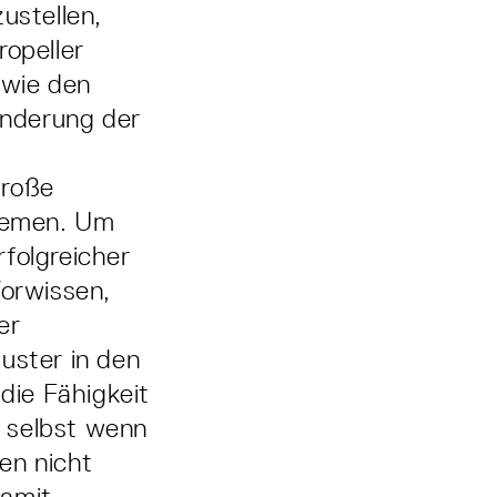
ustellen,
ropeller
 wie den
Änderung der
große
temen. Um
folgreicher
orwissen,
er
uster in den
die Fähigkeit
 selbst wenn
en nicht
damit