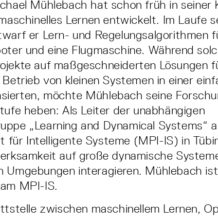
chael Mühlebach hat schon früh in seiner K
 maschinelles Lernen entwickelt. Im Laufe s
warf er Lern- und Regelungsalgorithmen f
boter und eine Flugmaschine. Während sol
ojekte auf maßgeschneiderten Lösungen f
 Betrieb von kleinen Systemen in einer ein
ierten, möchte Mühlebach seine Forschu
tufe heben: Als Leiter der unabhängigen
uppe „Learning and Dynamical Systems“ 
ut für Intelligente Systeme (MPI-IS) in Tü
merksamkeit auf große dynamische Systeme 
n Umgebungen interagieren. Mühlebach ist 
 am MPI-IS.
ttstelle zwischen maschinellem Lernen, O