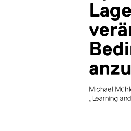
Lage
verä
Bed
anz
Michael Mühl
„Learning an