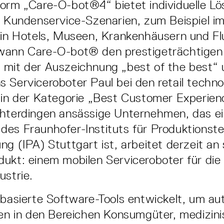
orm „Care-O-bot®4“ bietet individuelle Lö
n Kundenservice-Szenarien, zum Beispiel i
 in Hotels, Museen, Krankenhäusern und Fl
wann Care-O-bot® den prestigeträchtige
 mit der Auszeichnung „best of the best“ 
 Serviceroboter Paul bei den retail techn
 in der Kategorie „Best Customer Experienc
chterdingen ansässige Unternehmen, das e
es Fraunhofer-Instituts für Produktionst
ng (IPA) Stuttgart ist, arbeitet derzeit an
ukt: einem mobilen Serviceroboter für die 
ustrie.
basierte Software-Tools entwickelt, um au
ien in den Bereichen Konsumgüter, medizin