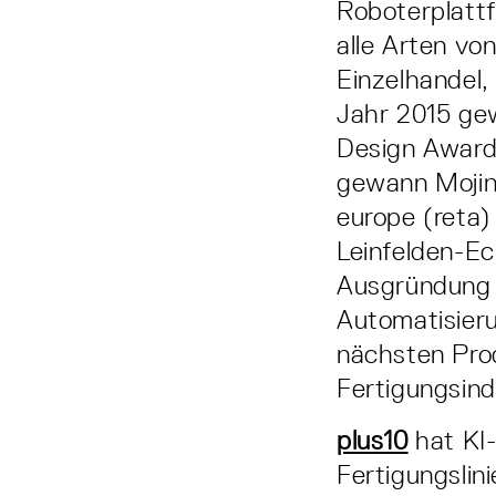
Roboterplattf
alle Arten vo
Einzelhandel,
Jahr 2015 ge
Design Award
gewann Mojins
europe (reta)
Leinfelden-E
Ausgründung d
Automatisieru
nächsten Prod
Fertigungsind
plus10
hat KI-
Fertigungslin