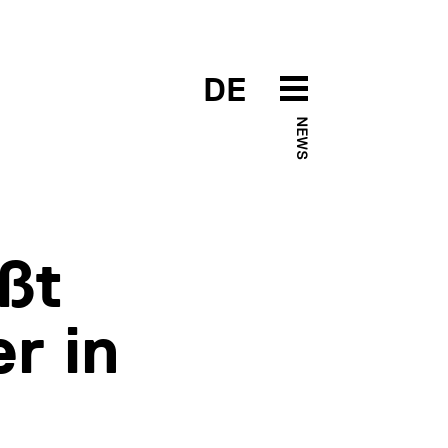
DE
NEWS
ßt
r in