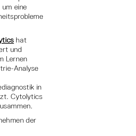
 um eine
heitsprobleme
ytics
hat
ert und
em Lernen
trie-Analyse
diagnostik in
zt. Cytolytics
 zusammen.
rnehmen der