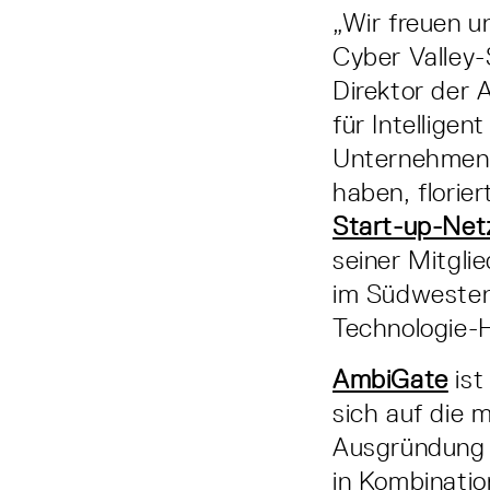
„Wir freuen u
Cyber Valley-
Direktor der 
für Intellige
Unternehmen 
haben, florie
Start-up-Ne
seiner Mitgli
im Südwesten 
Technologie-
AmbiGate
ist
sich auf die 
Ausgründung d
in Kombinati