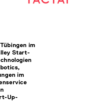
/Tübingen im
ley Start-
echnologien
botics,
ungen im
enservice
en
art-Up-