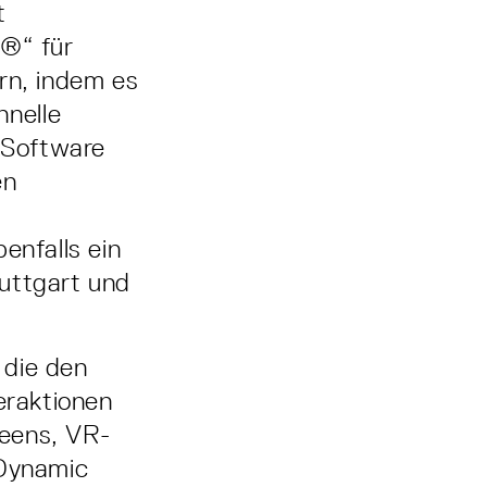
t
n®“ für
rn, indem es
hnelle
e Software
en
e
enfalls ein
uttgart und
 die den
eraktionen
reens, VR-
„Dynamic