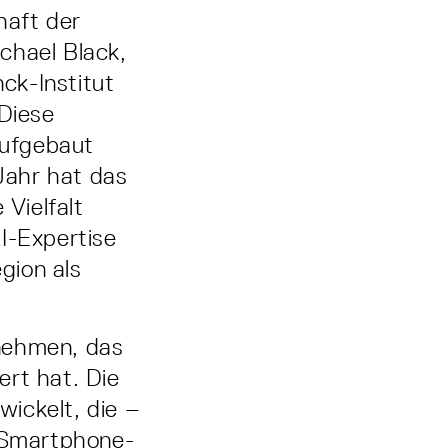
haft der
chael Black,
ck-Institut
„Diese
aufgebaut
 Jahr hat das
Vielfalt
I-Expertise
gion als
rnehmen, das
ert hat. Die
ickelt, die –
 Smartphone-