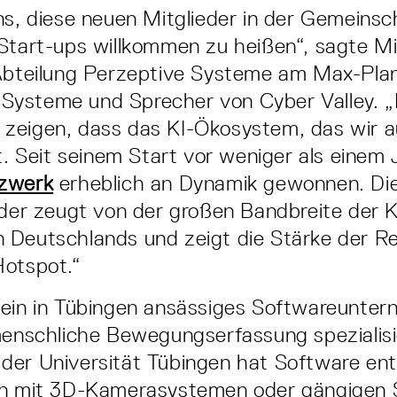
ns, diese neuen Mitglieder in der Gemeinsc
Start-ups willkommen zu heißen“, sagte Mi
Abteilung Perzeptive Systeme am Max-Plan
nt Systeme und Sprecher von Cyber Valley. 
zeigen, dass das KI-Ökosystem, das wir 
rt. Seit seinem Start vor weniger als einem
tzwerk
erheblich an Dynamik gewonnen. Die 
eder zeugt von der großen Bandbreite der K
Deutschlands und zeigt die Stärke der Re
Hotspot.“
 ein in Tübingen ansässiges Softwareunte
menschliche Bewegungserfassung spezialisi
er Universität Tübingen hat Software entw
on mit 3D-Kamerasystemen oder gängigen