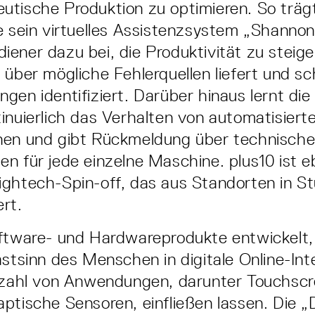
tische Produktion zu optimieren. So träg
e sein virtuelles Assistenzsystem „Shanno
ener dazu bei, die Produktivität zu steige
 über mögliche Fehlerquellen liefert und sc
gen identifiziert. Darüber hinaus lernt di
inuierlich das Verhalten von automatisiert
nen und gibt Rückmeldung über technisch
n für jede einzelne Maschine. plus10 ist eb
ghtech-Spin-off, das aus Standorten in St
rt.
tware- und Hardwareprodukte entwickelt,
astsinn des Menschen in digitale Online-Int
elzahl von Anwendungen, darunter Touchsc
ptische Sensoren, einfließen lassen. Die 