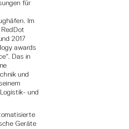
sungen für
m
ughäfen. Im
n RedDot
und 2017
ology awards
e“. Das in
ine
echnik und
 seinem
Logistik- und
tomatisierte
ische Geräte