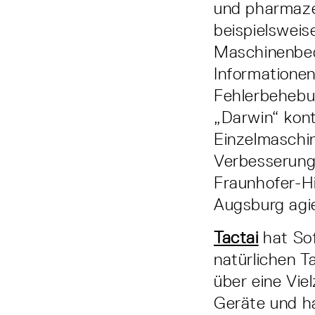
und pharmazeu
beispielsweis
Maschinenbedi
Informationen
Fehlerbehebun
„Darwin“ kont
Einzelmaschi
Verbesserunge
Fraunhofer-Hi
Augsburg agie
Tactai
hat Sof
natürlichen T
über eine Vi
Geräte und ha