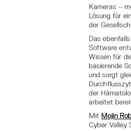
Kameras – me
Lösung für e
der Gesellsc
Das ebenfall
Software entw
Wissen für di
basierende So
und sorgt gle
Durchflusszyt
der Hämatolog
arbeitet bere
Mit
Mojin Rob
Cyber Valley