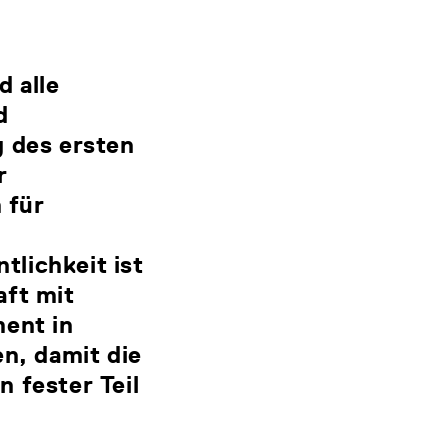
d alle
d
g des ersten
r
 für
lichkeit ist
aft mit
ment in
en, damit die
 fester Teil