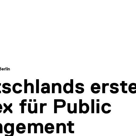
erlin
schlands erst
x für Public
agement