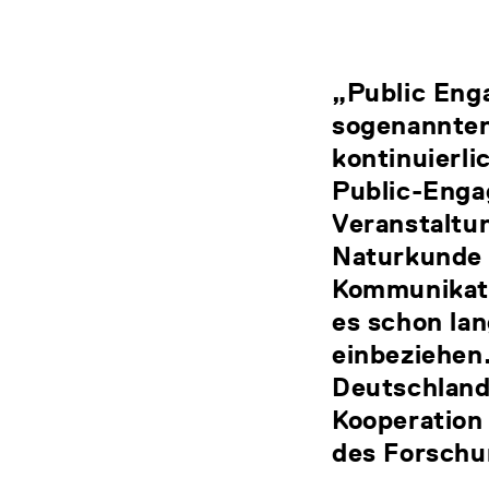
„Public Enga
sogenannten
kontinuierli
Public-Enga
Veranstaltu
Naturkunde ö
Kommunikati
es schon lan
einbeziehen.
Deutschland 
Kooperation 
des Forschu