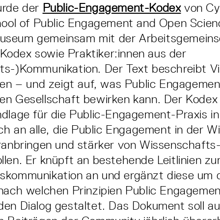
urde der
Public-Engagement-Kodex
von Cyb
chool of Public Engagement and Open Scien
seum gemeinsam mit der Arbeitsgemeinsc
odex sowie Praktiker:innen aus der
s-)Kommunikation. Der Text beschreibt Vi
ien – und zeigt auf, was Public Engagement
n Gesellschaft bewirken kann. Der Kodex b
dlage für die Public-Engagement-Praxis i
ich an alle, die Public Engagement in der 
oranbringen und stärker von Wissenschafts
len. Er knüpft an bestehende Leitlinien zu
skommunikation an und ergänzt diese um 
nach welchen Prinzipien Public Engagemen
en Dialog gestaltet. Das Dokument soll au