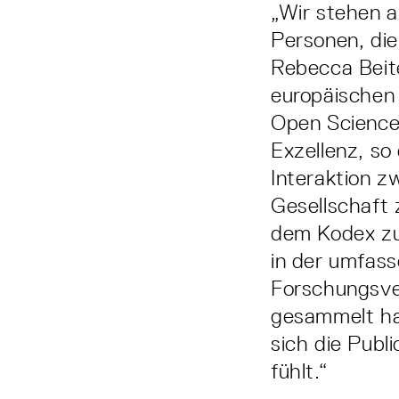
„Wir stehen 
Personen, die
Rebecca Beite
europäischen
Open Science 
Exzellenz, so
Interaktion 
Gesellschaft
dem Kodex zu 
in der umfas
Forschungsve
gesammelt ha
sich die Pub
fühlt.“