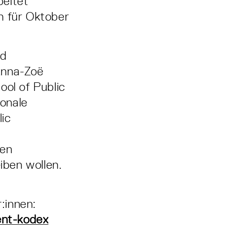
beitet
n für Oktober
nd
Anna-Zoë
ool of Public
onale
ic
nen
iben wollen.
:innen:
ent-kodex