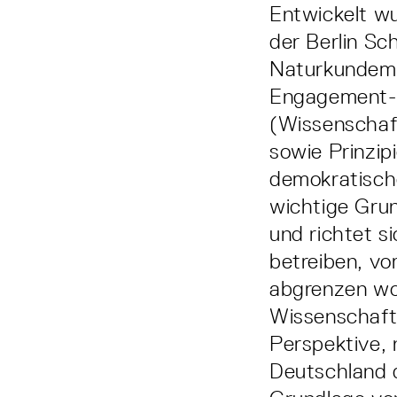
Entwickelt w
der Berlin S
Naturkundemu
Engagement-K
(Wissenschaft
sowie Prinzip
demokratische
wichtige Grun
und richtet s
betreiben, v
abgrenzen wol
Wissenschaft
Perspektive, 
Deutschland d