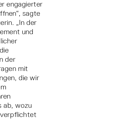
r engagierter
ffnen“, sagte
rin. „In der
gement und
licher
die
n der
ragen mit
ngen, die wir
em
hren
s ab, wozu
verpflichtet