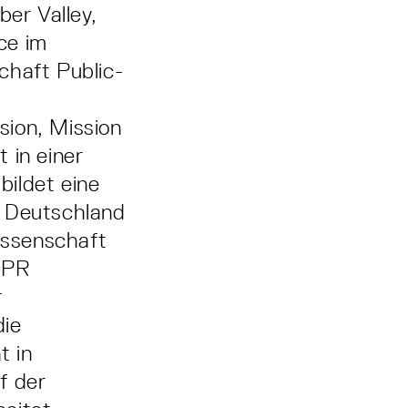
er Valley,
ce im
haft Public-
sion, Mission
 in einer
ildet eine
n Deutschland
Wissenschaft
-PR
r
die
t in
f der