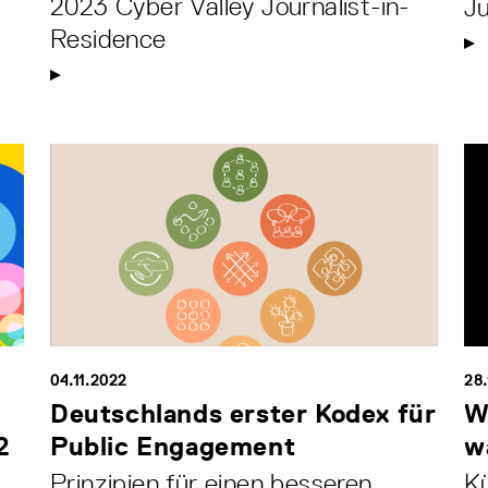
2023 Cyber Valley Journalist-in-
Ju
Residence
04.11.2022
28.
Deutschlands erster Kodex für
W
2
Public Engagement
w
Prinzipien für einen besseren
Kü