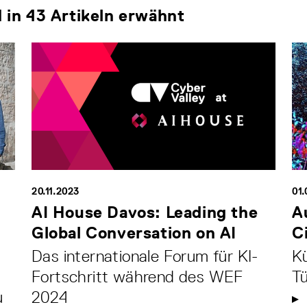
in 43 Artikeln erwähnt
20.11.2023
01
m
AI House Davos: Leading the
A
Global Conversation on AI
C
Das internationale Forum für KI-
Kü
Fortschritt während des WEF
T
u
2024